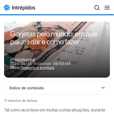
Men
Gorjetas pelo mundo: em que
países dar e como fazer
Intermundial
24/08/23
Atualizado
06/02/24
Em
Desporto e aventura
Índice de conteúdo
11 minutos de leitura
Tal como acontece em muitas outras situações, durante