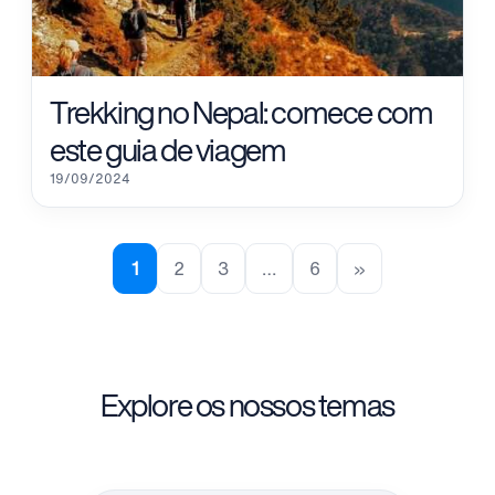
Trekking no Nepal: comece com
este guia de viagem
19/09/2024
1
2
3
…
6
»
Explore os nossos temas