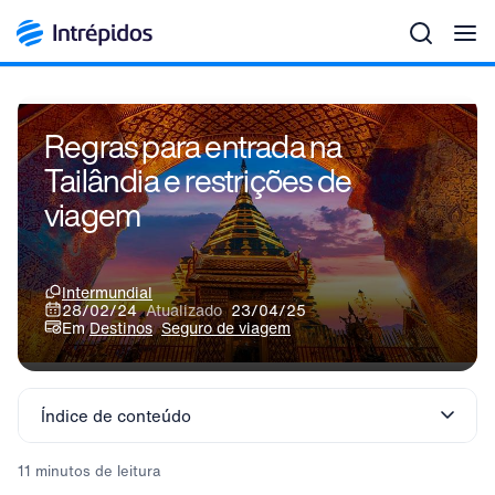
Men
Regras para entrada na
Tailândia e restrições de
viagem
Intermundial
28/02/24
Atualizado
23/04/25
Em
Destinos
Seguro de viagem
Índice de conteúdo
11 minutos de leitura