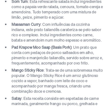
Som Tum
: Esta refrescante salada inclui ingredientes
como a papaia verde ralada, cenoura, tomate-cereja e
amendoins. Tudo temperado com uma mistura de
limão, peize, pimento e açúcar.
Massaman Curry
: Com influências da cozinha
indiana, este prato tailandês carateriza-se pelo sabor
rico e complexo. Inclui ingredientes como carne,
batata e amendoim num molho espesso e aromático.
Pad Krapow Moo Saap (Basis Pork)
: Um prato que
conta com pedaços de porco salteados em alho,
pimento e manjericão tailandês, servido sobre arroz e,
frequentemente, acompanhado por ovo frito.
Mango Sticky Rice
: Trata-se de uma sobremesa muito
popular. O Mango Sticky Rice é um arroz glutinoso
cozido a vapor, banhado com leite de coco e
acompanhado por manga fresca, criando uma
combinação doce e cremosa.
Satay
: Esta receita consiste em espetadas de carne
marinada, geralmente frango ou porco, grelhada e