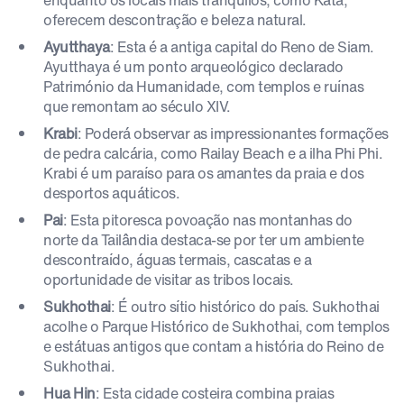
enquanto os locais mais tranquilos, como Kata,
oferecem descontração e beleza natural.
Ayutthaya
: Esta é a antiga capital do Reno de Siam.
Ayutthaya é um ponto arqueológico declarado
Património da Humanidade, com templos e ruínas
que remontam ao século XIV.
Krabi
: Poderá observar as impressionantes formações
de pedra calcária, como Railay Beach e a ilha Phi Phi.
Krabi é um paraíso para os amantes da praia e dos
desportos aquáticos.
Pai
: Esta pitoresca povoação nas montanhas do
norte da Tailândia destaca-se por ter um ambiente
descontraído, águas termais, cascatas e a
oportunidade de visitar as tribos locais.
Sukhothai
: É outro sítio histórico do país. Sukhothai
acolhe o Parque Histórico de Sukhothai, com templos
e estátuas antigos que contam a história do Reino de
Sukhothai.
Hua Hin
: Esta cidade costeira combina praias