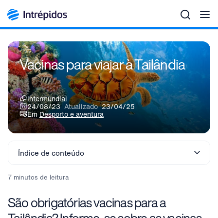
Men
Vacinas para viajar à Tailândia
Intermundial
24/08/23
Atualizado
23/04/25
Em
Desporto e aventura
Índice de conteúdo
7 minutos de leitura
São obrigatórias vacinas para a