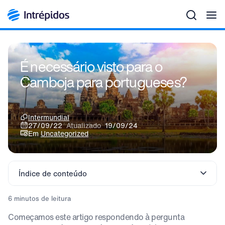
Men
É necessário visto para o
Camboja para portugueses?
Intermundial
27/09/22
Atualizado
19/09/24
Em
Uncategorized
Índice de conteúdo
6 minutos de leitura
Começamos este artigo respondendo à pergunta