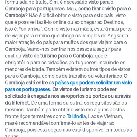
formulada no título. Sim, é necessário
visto para o
Camboja para portugueses
. Mas,
como tirar o visto para o
Camboja
? Não é difícil obter o visto para este país, visto
que é possível fazê-lo online ou ao chegar ao Destinos,
isto é, “on arrival”. Com o visto nas mãos, estará mais perto
de viajar para o reino que abriga os Templos de Angkor, a
maior atração do país para muitos dos que viajam para o
Camboja. Vamo-nos centrar nos passos a seguir para
emitir o
visto de turismo para o Camboja
, que é
obrigatório para os cidadãos portugueses, incluindo os
menores de idade. Também existem outros tipos de vistos
para o Camboja, como os de trabalho ou voluntariado.
O
Camboja está entre os
países que podem solicitar um visto
para os portugueses
. Os vistos de turismo pode ser
solicitado à chegada nos aeroportos ou portos ou através
da Internet
. De uma forma ou outra, os requisitos são os
mesmos. Também pode obter o visto em alguns postos
fronteiriços terrestres como
Tailândia
, Laos e Vietnam,
mas é recomendável confirmá-lo antes de viajar ao
Camboja, pois esta opçao nao está disponível em todas as
zonas.