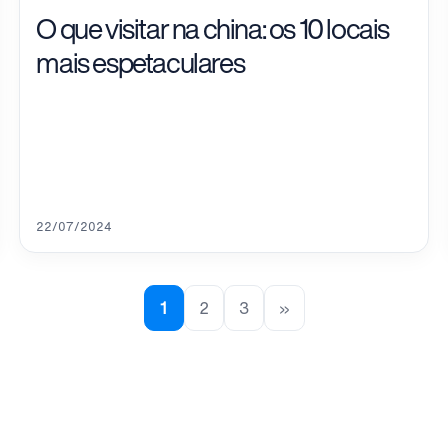
O que visitar na china: os 10 locais
mais espetaculares
22/07/2024
1
2
3
»