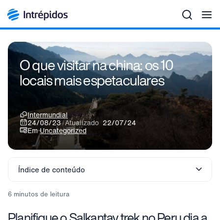
Men
O que visitar na china: os 10
locais mais espetaculares
Intermundial
24/08/23
Atualizado
22/07/24
Em
Uncategorized
Índice de conteúdo
6 minutos de leitura
Planifique o Salkantay trek no Peru dia a