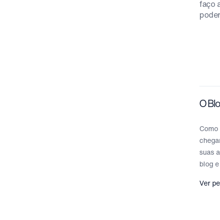
faço 
poder
O Blo
Como 
chegar
suas a
blog e
Ver pe