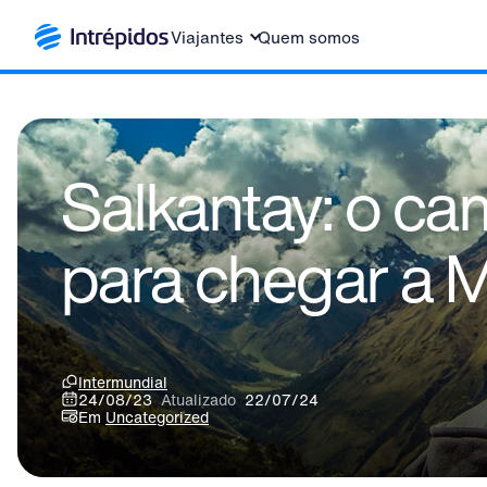
Viajantes
Quem somos
Salkantay: o ca
para chegar a 
Intermundial
24/08/23
Atualizado
22/07/24
Em
Uncategorized