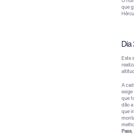
O hum
que g
Hércu
Dia 
Este 
reali
altitu
A cad
exige
que t
dão a
que i
monta
melho
Pass
,