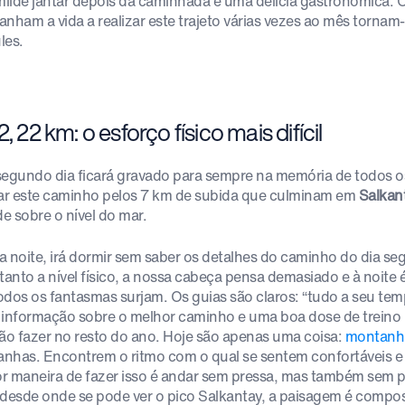
ilde jantar depois da caminhada é uma delícia gastronómica. O
anham a vida a realizar este trajeto várias vezes ao mês torn
les.
2, 22 km: o esforço físico mais difícil
segundo dia ficará gravado para sempre na memória de todos o
zar este caminho pelos 7 km de subida que culminam em
Salkan
de sobre o nível do mar.
a noite, irá dormir sem saber os detalhes do caminho do dia s
 tanto a nível físico, a nossa cabeça pensa demasiado e à noite
odos os fantasmas surjam. Os guias são claros: “tudo a seu te
 informação sobre o melhor caminho e uma boa dose de treino
rão fazer no resto do ano. Hoje são apenas uma coisa:
montanhi
nhas. Encontrem o ritmo com o qual se sentem confortáveis e 
r maneira de fazer isso é andar sem pressa, mas também sem p
 desde onde se pode ver o pico Salkantay, a paisagem é compo