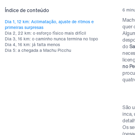
Índice de conteúdo
6 minu
Machu
Dia 1, 12 km: Aclimatação, ajuste de ritmos e
quer 
primeiras surpresas
Algum
Dia 2, 22 km: o esforço físico mais difícil
Dia 3, 16 km: o caminho nunca termina no topo
despo
Dia 4, 16 km: já falta menos
do
Sa
Dia 5: a chegada a Machu Picchu
neces
licen
no Pe
procu
quatr
São u
inca,
detal
Os se
(pesa