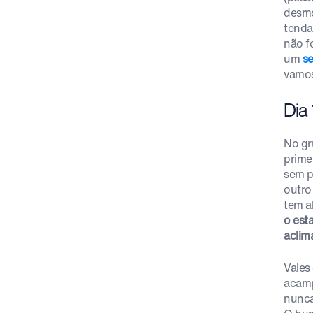
desmo
tenda
não f
um
se
vamos
Dia 
No gr
prime
sem p
outro
tem a
o est
aclima
Vales
acam
nunca