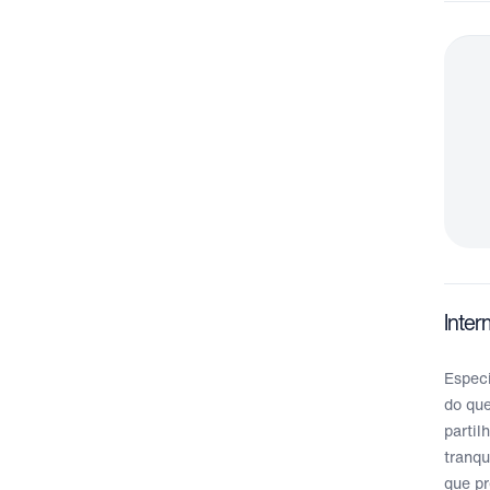
Inter
Especi
do que
partil
tranq
que pr