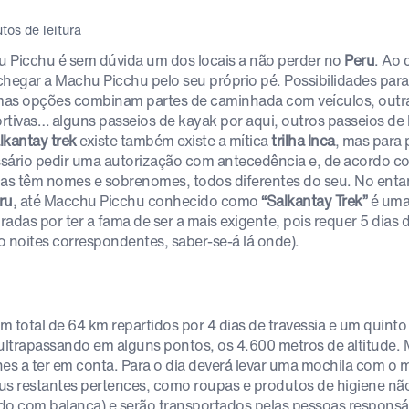
tos de leitura
 Picchu é sem dúvida um dos locais a não perder no
Peru
. Ao 
chegar a Machu Picchu pelo seu próprio pé. Possibilidades para
as opções combinam partes de caminhada com veículos, outra
rtivas… alguns passeios de kayak por aqui, outros passeios de b
lkantay trek
existe também existe a mítica
trilha Inca
, mas para 
sário pedir uma autorização com antecedência e, de acordo co
ças têm nomes e sobrenomes, todos diferentes do seu. No enta
ru,
até Macchu Picchu conhecido como
“Salkantay Trek”
é uma
radas por ter a fama de ser a mais exigente, pois requer 5 dias
o noites correspondentes, saber-se-á lá onde).
m total de 64 km repartidos por 4 dias de travessia e um quinto
 ultrapassando em alguns pontos, os 4.600 metros de altitude. 
hes a ter em conta. Para o dia deverá levar uma mochila com o 
us restantes pertences, como roupas e produtos de higiene não
do com balança) e serão transportados pelas pessoas responsá