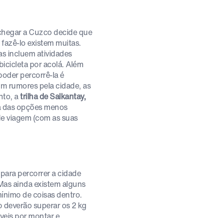
chegar a Cuzco decide que
 fazê-lo existem muitas.
s incluem atividades
icicleta por acolá. Além
poder percorrê-la é
m rumores pela cidade, as
nto, a
trilha de Salkantay,
 das opções menos
 de viagem (com as suas
 para percorrer a cidade
Mas ainda existem alguns
mínimo de coisas dentro.
 deverão superar os 2 kg
veis por montar e