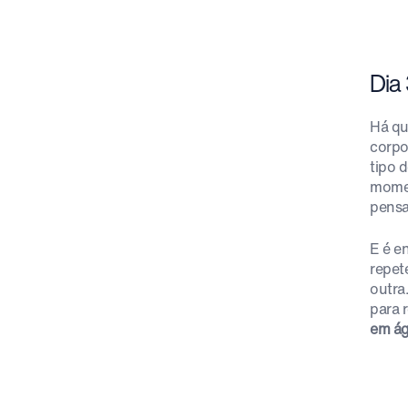
Dia
Há qu
corpo
tipo 
momen
pensa
E é e
repet
outra
para 
em ág