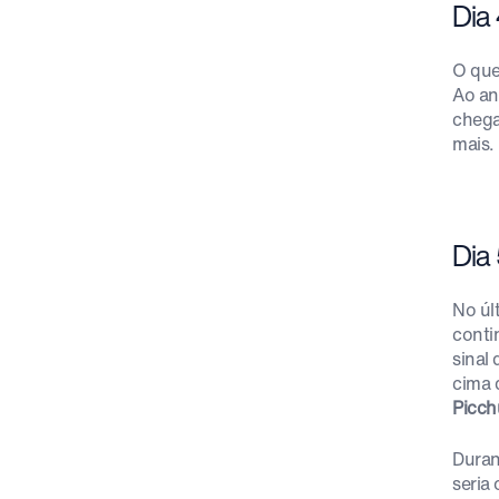
Dia 
O que
Ao an
chega
mais. 
Dia
No úl
conti
sinal
cima 
Picch
Duran
seria