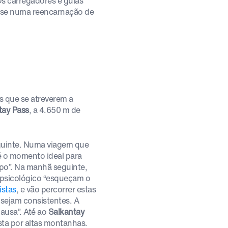
s carregadores e guias
am-se numa reencarnação de
s que se atreverem a
tay Pass
, a 4.650 m de
eguinte. Numa viagem que
 é o momento ideal para
mpo”. Na manhã seguinte,
 psicológico “esqueçam o
stas
, e vão percorrer estas
sejam consistentes. A
ausa”. Até ao
Salkantay
sta por altas montanhas.