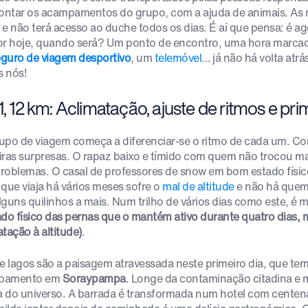
ntar os acampamentos do grupo, com a ajuda de animais. As 
 e não terá acesso ao duche todos os dias. É aí que pensa: é ag
or hoje, quando será? Um ponto de encontro, uma hora marcada
guro de viagem desportivo
, um
telemóvel
… já não há volta atr
 nós!
1, 12 km: Aclimatação, ajuste de ritmos e pr
upo de viagem começa a diferenciar-se o ritmo de cada um. Co
iras surpresas. O rapaz baixo e tímido com quem não trocou ma
roblemas. O casal de professores de snow em bom estado físico
 que viaja há vários meses sofre o
mal de altitude
e não há quem
lguns quilinhos a mais. Num trilho de vários dias como este, é 
ado físico das pernas que o mantém ativo durante quatro dias, 
tação à altitude)
.
 e lagos são a paisagem atravessada neste primeiro dia, que t
pamento em
Soraypampa
. Longe da contaminação citadina e 
 do universo. A barrada é transformada num hotel com centenas