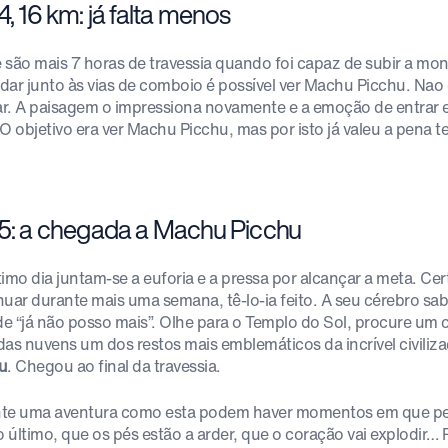
4, 16 km: já falta menos
 são mais 7 horas de travessia quando foi capaz de subir a m
dar junto às vias de comboio é possível ver Machu Picchu. Nao 
r. A paisagem o impressiona novamente e a emoção de entrar
O objetivo era ver Machu Picchu, mas por isto já valeu a pena te
 5: a chegada a Machu Picchu
timo dia juntam-se a euforia e a pressa por alcançar a meta. Ce
nuar durante mais uma semana, tê-lo-ia feito. A seu cérebro sa
 de “já não posso mais”. Olhe para o Templo do Sol, procure um 
das nuvens um dos restos mais emblemáticos da incrível civili
u
. Chegou ao final da travessia.
te uma aventura como esta podem haver momentos em que pe
 o último, que os pés estão a arder, que o coração vai explodir