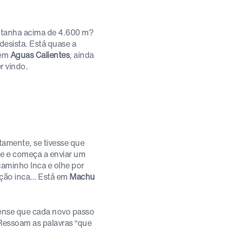
ontanha acima de 4.600 m?
desista. Está quase a
 em
Aguas Calientes
, ainda
r vindo.
rtamente, se tivesse que
be e começa a enviar um
caminho Inca e olhe por
zação inca… Está em
Machu
nse que cada novo passo
… Ressoam as palavras “que