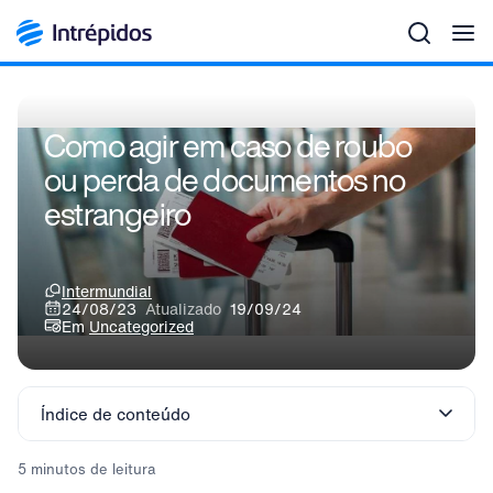
Men
Como agir em caso de roubo
ou perda de documentos no
estrangeiro
Intermundial
24/08/23
Atualizado
19/09/24
Em
Uncategorized
Índice de conteúdo
5 minutos de leitura