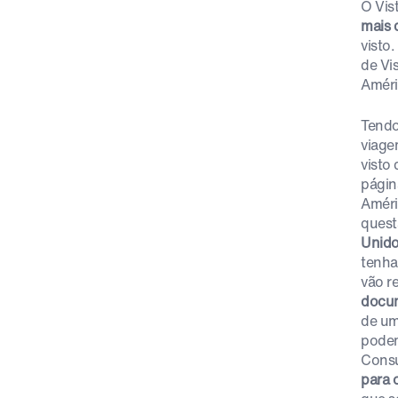
O Vis
mais 
visto
de Vi
Améri
Tendo
viage
visto
págin
Améri
quest
Unido
tenha
vão r
docum
de um
podem 
Consu
para 