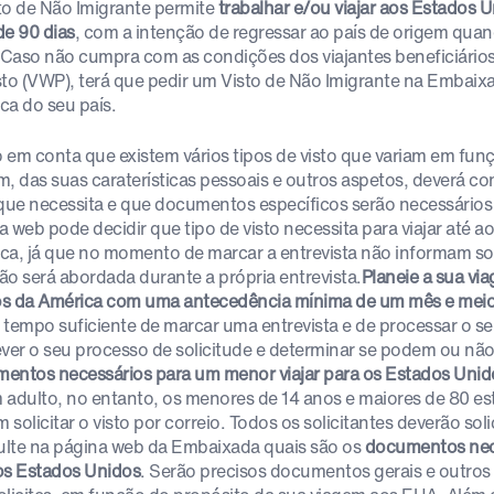
to de Não Imigrante permite
trabalhar e/ou viajar aos Estados 
de 90 dias
, com a intenção de regressar ao país de origem qua
. Caso não cumpra com as condições dos viajantes beneficiário
sto (VWP), terá que pedir um Visto de Não Imigrante na Embai
ca do seu país.
 em conta que existem vários tipos de visto que variam em fun
m, das suas caraterísticas pessoais e outros aspetos, deverá con
 que necessita e que documentos específicos serão necessários
a web pode decidir que tipo de visto necessita para viajar até 
ca, já que no momento de marcar a entrevista não informam so
ão será abordada durante a própria entrevista.
Planeie a sua vi
s da América com uma antecedência mínima de um mês e mei
 tempo suficiente de marcar uma entrevista e de processar o seu
ever o seu processo de solicitude e determinar se podem ou não
entos necessários para um menor viajar para os Estados Unid
 adulto, no entanto, os menores de 14 anos e maiores de 80 est
solicitar o visto por correio. Todos os solicitantes deverão soli
lte na página web da Embaixada quais são os
documentos nec
os Estados Unidos
. Serão precisos documentos gerais e outros 