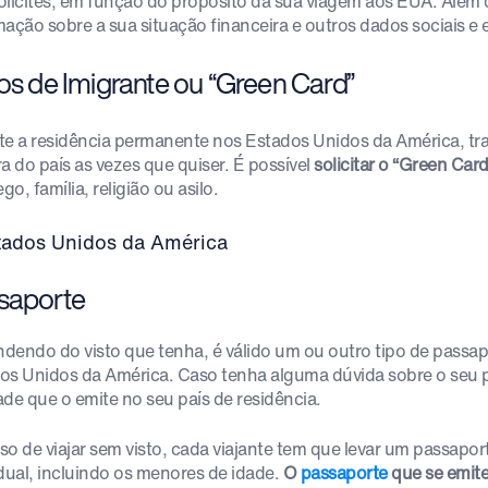
olicites, em função do propósito da sua viagem aos EUA. Além 
mação sobre a sua situação financeira e outros dados sociais e
tos de Imigrante ou “Green Card”
te a residência permanente nos Estados Unidos da América, tra
ra do país as vezes que quiser. É possível
solicitar o “Green Card
o, família, religião ou asilo.
saporte
dendo do visto que tenha, é válido um ou outro tipo de passapo
os Unidos da América. Caso tenha alguma dúvida sobre o seu p
ade que o emite no seu país de residência.
so de viajar sem visto, cada viajante tem que levar um passapor
idual, incluindo os menores de idade.
O
passaporte
que se emite