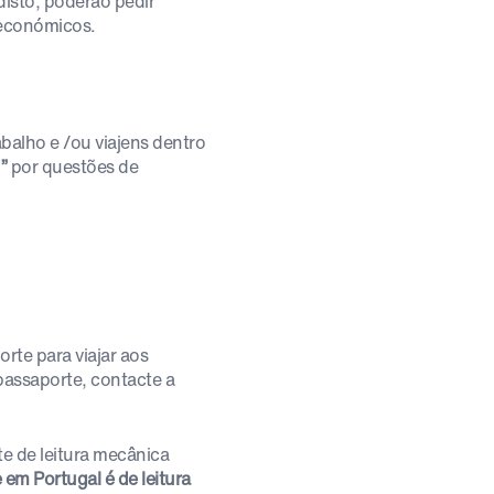
disto, poderão pedir
 económicos.
balho e /ou viajens dentro
”
por questões de
rte para viajar aos
assaporte, contacte a
te de leitura mecânica
 em Portugal é de leitura