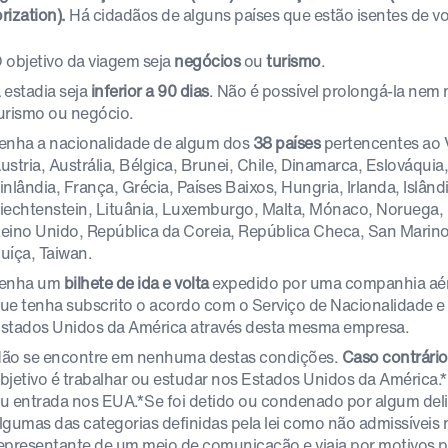
rization).
Há cidadãos de alguns países que estão isentes de vo
 objetivo da viagem seja
negócios
ou
turismo
.
 estadia seja
inferior a 90 dias
. Não é possível prolongá-la nem 
urismo ou negócio.
enha a nacionalidade de algum dos
38 países
pertencentes ao 
ustria, Austrália, Bélgica, Brunei, Chile, Dinamarca, Eslováqui
inlândia, França, Grécia, Países Baixos, Hungria, Irlanda, Islândi
iechtenstein, Lituânia, Luxemburgo, Malta, Mónaco, Noruega,
eino Unido, República da Coreia, República Checa, San Marino
uíça, Taiwan.
enha um
bilhete de ida e volta
expedido por uma companhia aér
ue tenha subscrito o acordo com o Serviço de Nacionalidade e
stados Unidos da América através desta mesma empresa.
ão se encontre em nenhuma destas condições.
Caso contrário,
bjetivo é trabalhar ou estudar nos Estados Unidos da América.*
u entrada nos EUA.*Se foi detido ou condenado por algum deli
lgumas das categorias definidas pela lei como não admissíveis
epresentante de um meio de comunicação e viaja por motivos pro