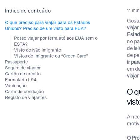
Índice de conteúdo
11 min
Gosta
O que preciso para viajar para os Estados
viaja
Unidos? Preciso de um visto para EUA?
Estad
Posso viajar por terra até aos EUA sem o
no pa
ESTA?
de lei
Visto de Não Imigrante
de pa
Vistos de Imigrante ou “Green Card”
ir pa
Passaporte
Seguro de viagem
em de
Cartão de crédito
viaja
Formulário I-94
Vacinação
O q
Carta de condução
Registo de viajantes
vis
A nec
motiv
O Pro