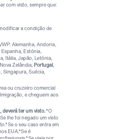
ar com visto, sempre que:
modificar a condição de
VWP: Alemanha, Andorra,
a, Espanha, Estónia,
a, Itália, Japão, Letónia,
 Nova Zelândia,
Portugal
,
, Singapura, Suécia,
ea ou cruzeiro comercial
 Imigração, e cheguem aos
 deverá ter um visto.
*O
Se lhe foi negado um visto
to.*Se o seu caso entra em
 nos EUA.*Se é
fissionais.*Se viaja por