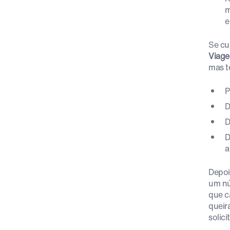
m
e
Se cu
Viage
mas t
P
D
D
D
a
Depoi
um nú
que c
queir
solici