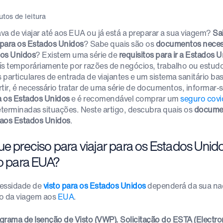
utos de leitura
va de viajar até aos EUA ou já está a preparar a sua viagem?
Sa
r para os Estados Unidos
? Sabe quais são os
documentos necessá
os Unidos
? Existem uma série de
requisitos para ir a Estados 
ís temporáriamente por razões de negócios, trabalho ou estu
s particulares de entrada de viajantes e um sistema sanitário bas
rtir, é necessário tratar de uma série de documentos, informar-
ra os Estados Unidos
e é recomendável comprar um
seguro covi
terminadas situações. Neste artigo, descubra quais os
documen
r aos Estados Unidos
.
ue preciso para viajar para os Estados Unid
to para EUA?
essidade de
visto para os Estados Unidos
dependerá da sua nac
o da viagem aos
EUA
.
grama de Isenção de Visto (VWP). Solicitação do ESTA (Electron