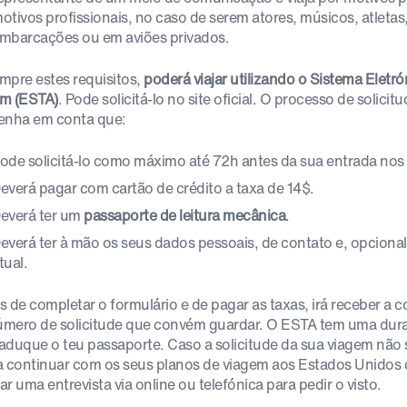
otivos profissionais, no caso de serem atores, músicos, atletas, 
mbarcações ou em aviões privados.
mpre estes requisitos,
poderá viajar utilizando o Sistema Eletr
m (ESTA)
. Pode solicitá-lo no site oficial. O processo de solic
enha em conta que:
ode solicitá-lo como máximo até 72h antes da sua entrada nos
everá pagar com cartão de crédito a taxa de 14$.
everá ter um
passaporte de leitura mecânica
.
everá ter à mão os seus dados pessoais, de contato e, opcion
tual.
s de completar o formulário e de pagar as taxas, irá receber a 
mero de solicitude que convém guardar. O ESTA tem uma dura
aduque o teu passaporte. Caso a solicitude da sua viagem não 
a continuar com os seus planos de viagem aos Estados Unidos 
tar uma entrevista via online ou telefónica para pedir o visto.