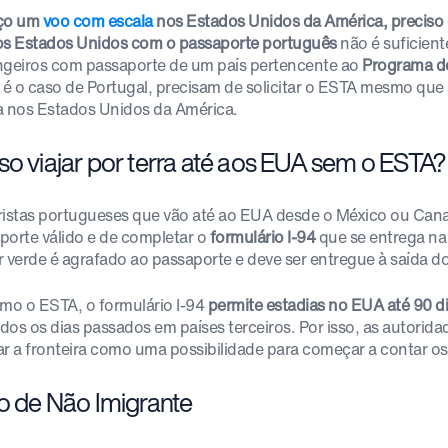
aço um
voo com escala
nos Estados Unidos da América, preciso 
os Estados Unidos com o passaporte português
não é suficient
ngeiros com passaporte de um país pertencente ao
Programa de
é o caso de Portugal, precisam de solicitar o ESTA mesmo que
a nos Estados Unidos da América.
so viajar por terra até aos EUA sem o ESTA?
ristas portugueses que vão até ao EUA desde o México ou Can
porte válido e de completar o
formulário I-94
que se entrega na
r verde é agrafado ao passaporte e deve ser entregue à saída do
omo o ESTA, o formulário I-94
permite estadias no EUA até 90 d
dos os dias passados em países terceiros. Por isso, as autori
ar a fronteira como uma possibilidade para começar a contar os 
to de Não Imigrante