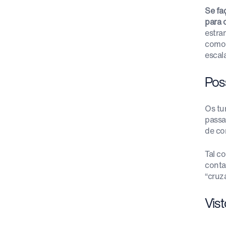
Se f
para 
estra
como 
escal
Pos
Os tu
passa
de co
Tal c
conta
“cruz
Vis