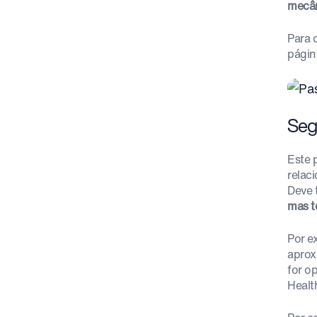
mecân
Para 
págin
Seg
Este 
relac
Deve 
mas t
Por e
aprox
for o
Health