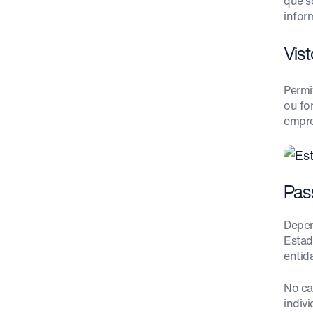
que s
infor
Vis
Permi
ou fo
empreg
Pas
Depen
Estad
entid
No ca
indiv