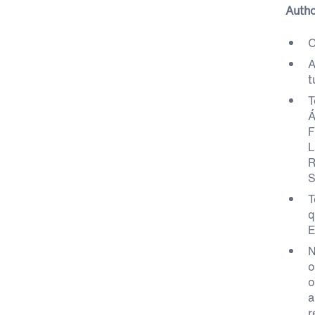
Autho
O
A
t
T
Á
F
L
R
S
T
q
E
N
o
o
a
r