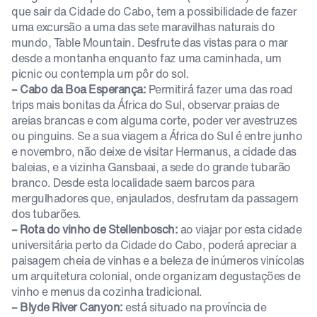
que sair da Cidade do Cabo, tem a possibilidade de fazer
uma excursão a uma das sete maravilhas naturais do
mundo, Table Mountain. Desfrute das vistas para o mar
desde a montanha enquanto faz uma caminhada, um
picnic ou contempla um pôr do sol.
– Cabo da Boa Esperança:
Permitirá fazer uma das road
trips mais bonitas da África do Sul, observar praias de
areias brancas e com alguma corte, poder ver avestruzes
ou pinguins. Se a sua viagem a África do Sul é entre junho
e novembro, não deixe de visitar Hermanus, a cidade das
baleias, e a vizinha Gansbaai, a sede do grande tubarão
branco. Desde esta localidade saem barcos para
mergulhadores que, enjaulados, desfrutam da passagem
dos tubarões.
– Rota do vinho de Stellenbosch:
ao viajar por esta cidade
universitária perto da Cidade do Cabo, poderá apreciar a
paisagem cheia de vinhas e a beleza de inúmeros vinícolas
um arquitetura colonial, onde organizam degustações de
vinho e menus da cozinha tradicional.
– Blyde River Canyon:
está situado na província de