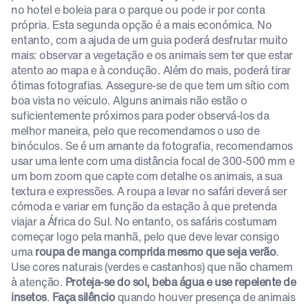
no hotel e boleia para o parque ou pode ir por conta
própria. Esta segunda opção é a mais económica. No
entanto, com a ajuda de um guia poderá desfrutar muito
mais: observar a vegetação e os animais sem ter que estar
atento ao mapa e à condução. Além do mais, poderá tirar
ótimas fotografias. Assegure-se de que tem um sítio com
boa vista no veículo. Alguns animais não estão o
suficientemente próximos para poder observá-los da
melhor maneira, pelo que recomendamos o uso de
binóculos. Se é um amante da fotografia, recomendamos
usar uma lente com uma distância focal de 300-500 mm e
um bom zoom que capte com detalhe os animais, a sua
textura e expressões. A roupa a levar no safári deverá ser
cómoda e variar em função da estação à que pretenda
viajar a África do Sul. No entanto, os safáris costumam
começar logo pela manhã, pelo que deve levar consigo
uma
roupa de manga comprida mesmo que seja verão
.
Use cores naturais (verdes e castanhos) que não chamem
à atenção.
Proteja-se do sol, beba água e use repelente de
insetos
.
Faça silêncio
quando houver presença de animais