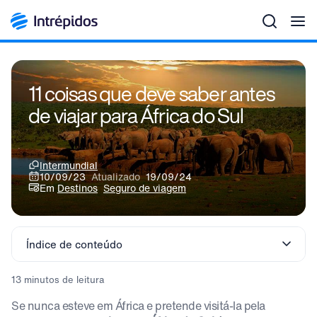
Men
11 coisas que deve saber antes
de viajar para África do Sul
Intermundial
10/09/23
Atualizado
19/09/24
Em
Destinos
Seguro de viagem
Índice de conteúdo
13 minutos de leitura
Se nunca esteve em África e pretende visitá-la pela