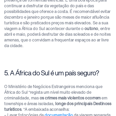
presença de tormentas elétricas. É uma boa época para
continuar a desfrutar da vegetação do país e das
possibilidades que oferece a costa. É recomendável evitar
dezembro e janeiro porque são meses de maior afluência
turística e são praticados preços mais elevados. Se a sua
viagem a África do Sul acontecer durante o
outono
, entre
abril e maio, poderá desfrutar de dias soleados e de noites
amenas, que o convidam a frequentar espaços ao ar livre
da cidade.
5. A África do Sul é um país seguro?
O Ministério de Negócios Estrangeiros menciona que
África do Sul “regista um nível muito elevado de
criminalidade, mas
os crimes mais violentos ocorrem
em
townships e áreas isoladas,
longe dos principais Destinoss
turísticos
. “A embaixada aconselha:
– Levar fotocópias da
documentação
da viagem separada