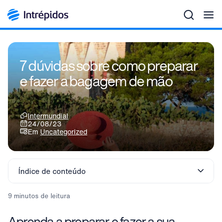
Men
7 dúvidas sobre como preparar
e fazer a bagagem de mão
Intermundial
24/08/23
Em
Uncategorized
Índice de conteúdo
9 minutos de leitura
Aprenda a preparar e fazer a sua