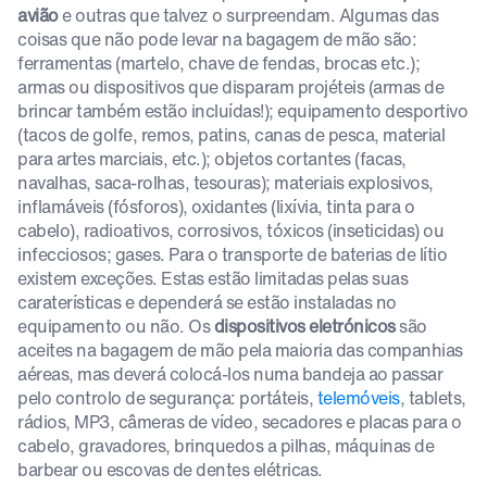
avião
e outras que talvez o surpreendam. Algumas das
coisas que não pode levar na bagagem de mão são:
ferramentas (martelo, chave de fendas, brocas etc.);
armas ou dispositivos que disparam projéteis (armas de
brincar também estão incluídas!); equipamento desportivo
(tacos de golfe, remos, patins, canas de pesca, material
para artes marciais, etc.); objetos cortantes (facas,
navalhas, saca-rolhas, tesouras); materiais explosivos,
inflamáveis (fósforos), oxidantes (lixívia, tinta para o
cabelo), radioativos, corrosivos, tóxicos (inseticidas) ou
infecciosos; gases. Para o transporte de baterias de lítio
existem exceções. Estas estão limitadas pelas suas
caraterísticas e dependerá se estão instaladas no
equipamento ou não. Os
dispositivos eletrónicos
são
aceites na bagagem de mão pela maioria das companhias
aéreas, mas deverá colocá-los numa bandeja ao passar
pelo controlo de segurança: portáteis,
telemóveis
, tablets,
rádios, MP3, câmeras de vídeo, secadores e placas para o
cabelo, gravadores, brinquedos a pilhas, máquinas de
barbear ou escovas de dentes elétricas.