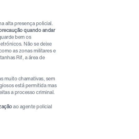
 alta presença policial.
 precaução quando andar
 guarde bem os
letrónicos. Não se deixe
 como as zonas militares e
anhas Rif, a área de
as muito chamativas, sem
giosos está permitida mas
itas a processo criminal.
ização
ao agente policial