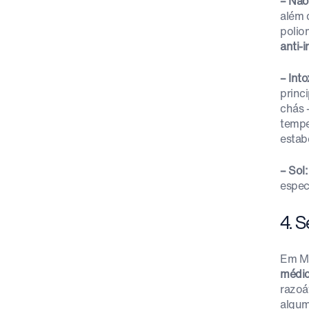
– Não
além d
polio
anti-i
– Int
princi
chás 
tempe
estab
– Sol:
espec
4. 
Em Ma
médic
razoá
algum