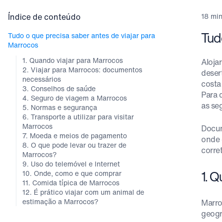
Índice de conteúdo
18 min
Tud
Tudo o que precisa saber antes de viajar para
Marrocos
1. Quando viajar para Marrocos
Aloja
2. Viajar para Marrocos: documentos
desert
necessários
costa 
3. Conselhos de saúde
Para 
4. Seguro de viagem a Marrocos
as se
5. Normas e segurança
6. Transporte a utilizar para visitar
Marrocos
Docum
7. Moeda e meios de pagamento
onde 
8. O que pode levar ou trazer de
corre
Marrocos?
9. Uso do telemóvel e Internet
1. 
10. Onde, como e que comprar
11. Comida típica de Marrocos
12. É prático viajar com um animal de
estimação a Marrocos?
Marro
geogr