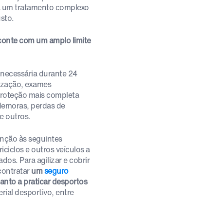
 a um tratamento complexo
usto.
conte com um amplo limite
 necessária durante 24
lização, exames
proteção mais completa
demoras, perdas de
e outros.
enção às seguintes
iciclos e outros veículos a
dos. Para agilizar e cobrir
contratar
um
seguro
anto a praticar desportos
rial desportivo, entre