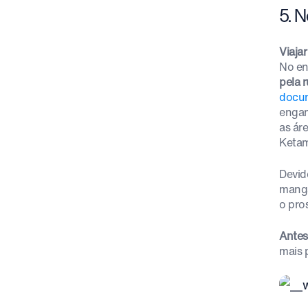
5. 
Viaja
No en
pela 
docu
engan
as ár
Ketam
Devid
manga
o pro
Antes
mais 