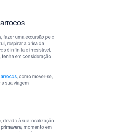
Marrocos
a, fazer uma excursão pelo
l, respirar a brisa da
é infinita e irresistível.
no, tenha em consideração
Marrocos
, como mover-se,
r a sua viagem
, devido à sua localização
a primavera
, momento em