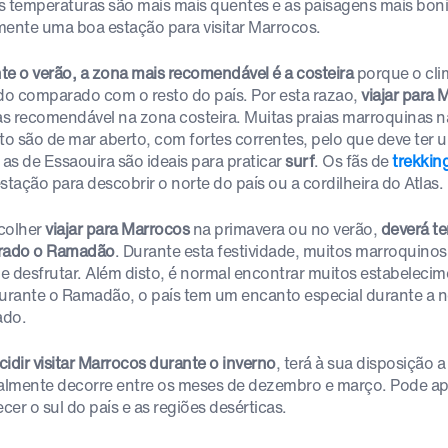
s temperaturas são mais mais quentes e as paisagens mais bon
mente uma boa estação para visitar Marrocos.
te o verão, a zona mais recomendável é a costeira
porque o cli
o comparado com o resto do país. Por esta razao,
viajar para
s recomendável na zona costeira. Muitas praias marroquinas na
ito são de mar aberto, com fortes correntes, pelo que deve ter
as de Essaouira são ideais para praticar
surf
. Os fãs de
trekkin
stação para descobrir o norte do país ou a cordilheira do Atlas.
colher
viajar para Marrocos
na primavera ou no verão,
deverá t
rado o Ramadão
. Durante esta festividade, muitos marroquinos 
s e desfrutar. Além disto, é normal encontrar muitos estabelec
Durante o Ramadão, o país tem um encanto especial durante a n
ado.
cidir visitar Marrocos durante o inverno
, terá à sua disposição 
lmente decorre entre os meses de dezembro e março. Pode apro
er o sul do país e as regiões desérticas.