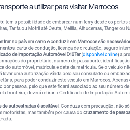
ransporte a utilizar para visitar Marrocos
ro:
tem a possibilidade de embarcar num ferry desde os portos 
ras, Tarifa ou Motril até Ceuta, Melilla, Alhucemas, Tánger ou N
entrar no país em carro e conduzir em Marrocos são necessário
mentos:
carta de condução, licença de circulação, seguro inter
ficado de Importação Automóvel D16Ter
(
disponível online
) a p
formações do proprietário, número de passaporte, identificação
ca do automóvel, matrícula e data da matrícula. Se o veículo nã
á levar uma autorização válida pelo seu consulado ou embaix
ietária, para poder conduzir este veículo em Marrocos. Apenas 
lo por pessoa, pelo que este ficará associado ao seu número de
ela fronteira, deverá retirar o Certificado de Importação Automó
e de autoestradas é aceitável
. Conduza com precaução, não só 
s motoristas, mas também por causa do
cruzamento de pessoa
erada.