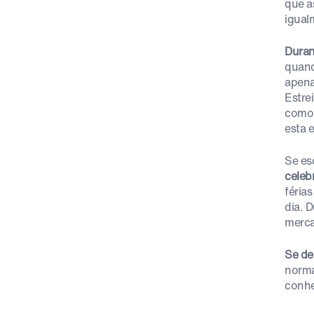
que a
igual
Duran
quand
apena
Estre
como 
esta e
Se es
celeb
féria
dia. 
merc
Se de
norma
conhec