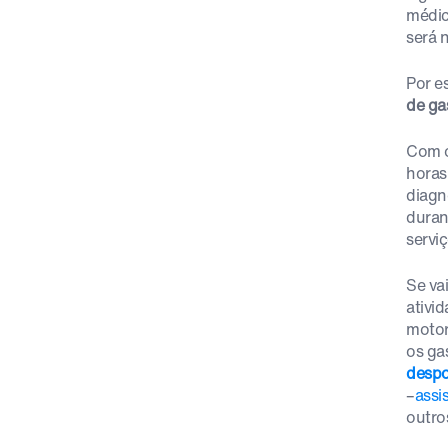
médic
será 
Por e
de ga
Com o
horas
diagn
duran
servi
Se va
ativid
motor
os ga
despo
–
assi
outro