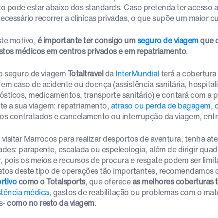
o pode estar abaixo dos standards. Caso pretenda ter acesso
necessário recorrer a clínicas privadas, o que supõe um maior c
ste motivo,
é importante ter consigo um
seguro de viagem
que 
stos médicos em centros privados e em repatriamento
.
 seguro de viagem
Totaltravel
da
InterMundial
terá a cobertura
 em caso de acidente ou doença (assistência sanitária, hospita
ósticos, medicamentos, transporte sanitário) e contará com a 
te a sua viagem: repatriamento,
atraso ou perda de bagagem
, 
ços contratados e cancelamento ou interrupção da viagem, entr
i visitar Marrocos para realizar desportos de aventura, tenha at
ades: parapente, escalada ou espeleologia, além de dirigir quadr
, pois os meios e recursos de procura e resgate podem ser limita
stos deste tipo de operações tão importantes, recomendamos 
rtivo
como o Totalsports
, que oferece
as melhores coberturas t
stência médica
, gastos de reabilitação ou problemas com o mate
s-
como no resto da viagem
.