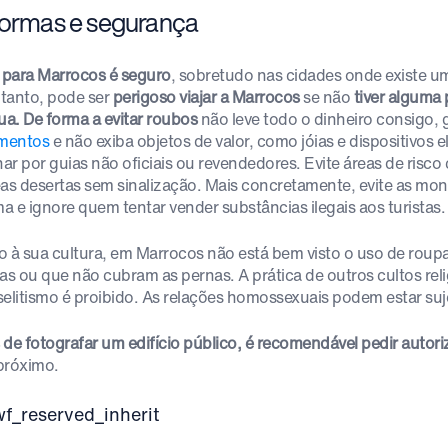
Normas e segurança
r para Marrocos é seguro
, sobretudo nas cidades onde existe uma
tanto, pode ser
perigoso viajar a Marrocos
se não
tiver alguma
rua. De forma a evitar roubos
não leve todo o dinheiro consigo,
mentos
e não exiba objetos de valor, como jóias e dispositivos e
ar por guias não oficiais ou revendedores. Evite áreas de risco
eas desertas sem sinalização. Mais concretamente, evite as mont
a e ignore quem tentar vender substâncias ilegais aos turistas.
o à sua cultura, em Marrocos não está bem visto o uso de roup
s ou que não cubram as pernas. A prática de outros cultos reli
selitismo é proibido. As relações homossexuais podem estar suje
 de fotografar um edifício público, é recomendável pedir autor
próximo.