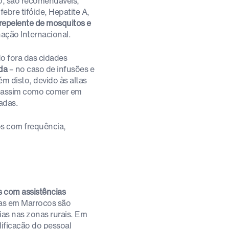
, são recomendáveis,
ebre tifóide, Hepatite A,
repelente de mosquitos e
ação Internacional.
o fora das cidades
da
– no caso de infusões e
lém disto, devido às altas
o, assim como comer em
adas.
dos com frequência,
s com assistências
cas em Marrocos são
ias nas zonas rurais. Em
lificação do pessoal