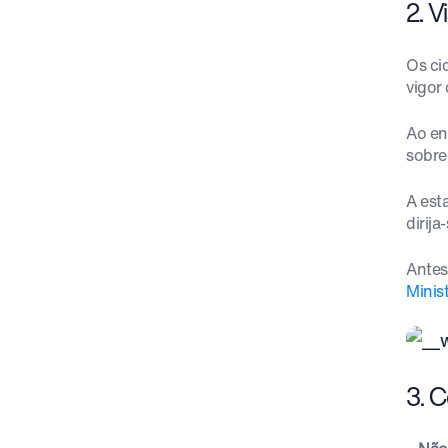
2. 
Os ci
vigor
Ao en
sobre
A est
dirija
Antes
Minis
3. 