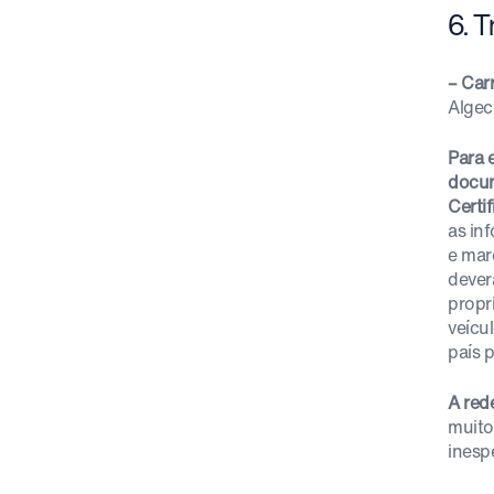
6. T
– Car
Algeci
Para 
docu
Certi
as in
e mar
dever
propr
veícu
país p
A red
muito
inesp