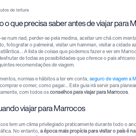
utos de leitura
o o que precisa saber antes de viajar para 
r-se num riad, perder-se pela medina, aceitar um chá com ment
o, fotografar o palmeiral, visitar um hamman, visitar a cidade azu
atlântica… A lista de coisas que podemos fazer e ver em Marrocos 
desfrutar de todas as possibilidades que oferece o país africa
guintes recomendações de viagem.
entos, normas e hábitos a ter em conta,
seguro de viagem a 
comprar e comer, como pagar… Este guia irá servir para planea
tamente, com todos os
conselhos para viajar para Marrocos
.
Quando viajar para Marrocos
cos tem um clima privilegiado praticamente durante todo o ano
áfica. No entanto,
a época mais propícia para visitar o país é n