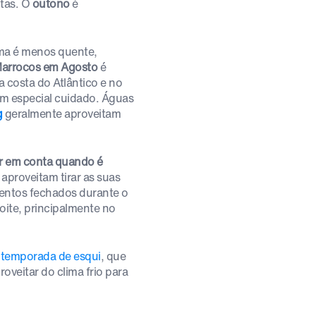
itas. O
outono
é
ma é menos quente,
 Marrocos em Agosto
é
 costa do Atlântico e no
 um especial cuidado. Águas
g
geralmente aproveitam
er em conta quando é
aproveitam tirar as suas
imentos fechados durante o
oite, principalmente no
a
temporada de esqui
, que
veitar do clima frio para