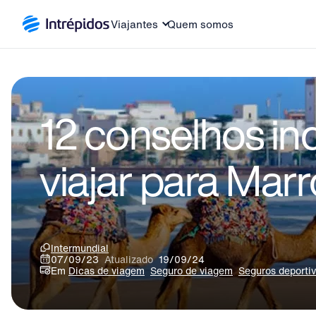
Viajantes
Quem somos
12 conselhos in
viajar para Mar
Intermundial
07/09/23
Atualizado
19/09/24
Em
Dicas de viagem
Seguro de viagem
Seguros deporti