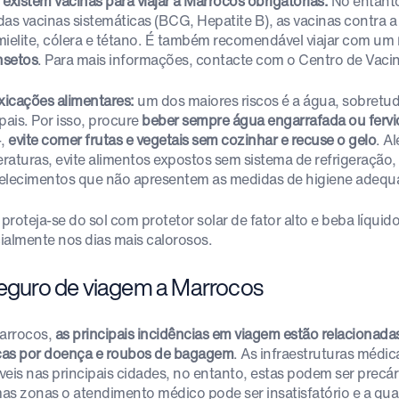
 existem vacinas para viajar a Marrocos obrigatórias.
No entanto
as vacinas sistemáticas (BCG, Hepatite B), as vacinas contra a f
mielite, cólera e tétano. É também recomendável viajar com um
nsetos
. Para mais informações, contacte com o Centro de Vacin
oxicações alimentares:
um dos maiores riscos é a água, sobretud
pais. Por isso, procure
beber sempre água engarrafada ou fervi
-,
evite comer frutas e vegetais sem cozinhar e recuse o gelo
. A
raturas, evite alimentos expostos sem sistema de refrigeraçã
elecimentos que não apresentem as medidas de higiene adequ
proteja-se do sol com protetor solar de fator alto e beba líqui
ialmente nos dias mais calorosos.
Seguro de viagem a Marrocos
rrocos,
as principais incidências em viagem estão relacionada
as por doença e roubos de bagagem
. As infraestruturas médi
veis nas principais cidades, no entanto, estas podem ser precár
as zonas o atendimento médico pode ser insatisfatório e a qua