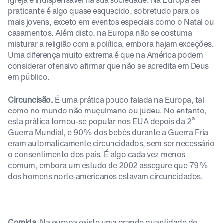
igreja é indispensável na sua sociedade. Na Europa ser
praticante é algo quase esquecido, sobretudo para os
mais jovens, exceto em eventos especiais como o Natal ou
casamentos. Além disto, na Europa não se costuma
misturar a religião com a política, embora hajam exceções.
Uma diferença muito extrema é que na América podem
considerar ofensivo afirmar que não se acredita em Deus
em público.
Circuncisão.
É uma prática pouco falada na Europa, tal
como no mundo não muçulmano ou judeu. No entanto,
esta prática tornou-se popular nos EUA depois da 2ª
Guerra Mundial, e 90% dos bebés durante a Guerra Fria
eram automaticamente circuncidados, sem ser necessário
o consentimento dos pais. É algo cada vez menos
comum, embora um estudo de 2002 assegure que 79%
dos homens norte-americanos estavam circuncidados.
Comida.
Na europa existe uma grande quantidade de