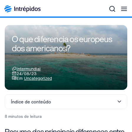
Men
O que diferencia os europeus
dos americanos?
Intermundial
24/08/23
Em
Uncategorized
Índice de conteúdo
8 minutos de leitura
Resumo das principais diferenças entre