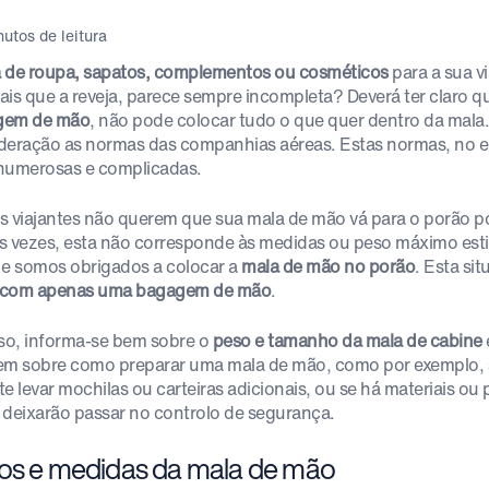
utos de leitura
ta de roupa, sapatos, complementos ou cosméticos
para a sua v
ais que a reveja, parece sempre incompleta? Deverá ter claro q
gem de mão
, não pode colocar tudo o que quer dentro da mala.
deração as normas das companhias aéreas. Estas normas, no 
numerosas e complicadas.
s viajantes não querem que sua mala de mão vá para o porão p
s vezes, esta não corresponde às medidas ou peso máximo est
 e somos obrigados a colocar a
mala de mão no porão
. Esta s
r com apenas uma bagagem de mão
.
sso, informa-se bem sobre o
peso e tamanho da mala de cabine
em sobre como preparar uma mala de mão, como por exemplo, 
te levar mochilas ou carteiras adicionais, ou se há materiais ou
 deixarão passar no controlo de segurança.
os e medidas da mala de mão