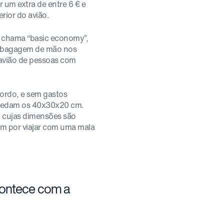
 um extra de entre 6 € e
rior do avião.
e chama “basic economy”,
do bagagem de mão nos
 avião de pessoas com
bordo, e sem gastos
xcedam os 40x30x20 cm.
 cujas dimensões são
am por viajar com uma mala
contece com a