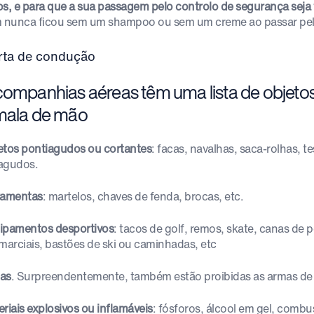
os, e para que a sua passagem pelo controlo de segurança seja 
nunca ficou sem um shampoo ou sem um creme ao passar pel
companhias aéreas têm uma lista de objetos 
mala de mão
etos pontiagudos ou cortantes
: facas, navalhas, saca-rolhas, 
agudos.
ramentas
: martelos, chaves de fenda, brocas, etc.
ipamentos desportivos
: tacos de golf, remos, skate, canas de
 marciais, bastões de ski ou caminhadas, etc
as
. Surpreendentemente, também estão proibidas as armas de
riais explosivos ou inflamáveis
: fósforos, álcool em gel, combus