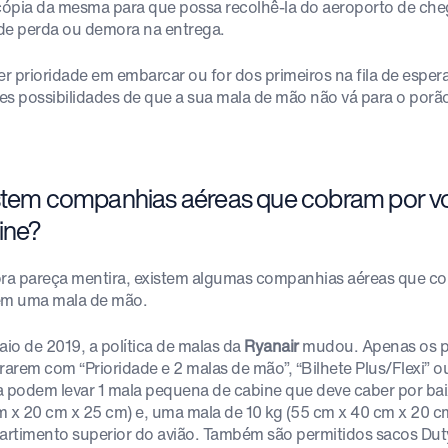
ópia da mesma para que possa recolhê-la do aeroporto de che
de perda ou demora na entrega.
er prioridade em embarcar ou for dos primeiros na fila de espera
es possibilidades de que a sua mala de mão não vá para o porã
stem companhias aéreas que cobram por v
ine?
a pareça mentira, existem algumas companhias aéreas que co
em uma mala de mão.
io de 2019, a política de malas da
Ryanair
mudou. Apenas os p
arem com “Prioridade e 2 malas de mão”, “Bilhete Plus/Flexi” 
a podem levar 1 mala pequena de cabine que deve caber por bai
m x 20 cm x 25 cm) e, uma mala de 10 kg (55 cm x 40 cm x 20 c
rtimento superior do avião. Também são permitidos sacos Duty