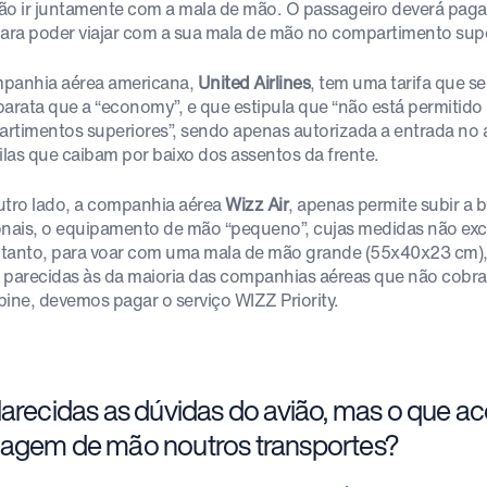
ão ir juntamente com a mala de mão. O passageiro deverá pagar
para poder viajar com a sua mala de mão no compartimento supe
panhia aérea americana,
United Airlines
, tem uma tarifa que s
barata que a “economy”, e que estipula que “não está permiti
rtimentos superiores”, sendo apenas autorizada a entrada no
las que caibam por baixo dos assentos da frente.
utro lado, a companhia aérea
Wizz Air
, apenas permite subir a 
onais, o equipamento de mão “pequeno”, cujas medidas não e
tanto, para voar com uma mala de mão grande (55x40x23 cm),
 parecidas às da maioria das companhias aéreas que não cobr
bine, devemos pagar o serviço WIZZ Priority.
larecidas as dúvidas do avião, mas o que a
agem de mão noutros transportes?