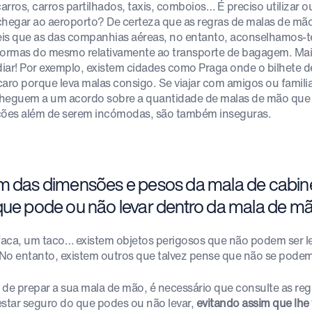
arros, carros partilhados, taxis, comboios… É preciso utilizar o
chegar ao aeroporto? De certeza que as regras de malas de m
veis que as das companhias aéreas, no entanto, aconselhamos-t
normas do mesmo relativamente ao transporte de bagagem. Mais
iar! Por exemplo, existem cidades como Praga onde o bilhete d
caro porque leva malas consigo. Se viajar com amigos ou famili
heguem a um acordo sobre a quantidade de malas de mão que vã
ções além de serem incómodas, são também inseguras.
m das dimensões e pesos da mala de cabine
que pode ou não levar dentro da mala de m
aca, um taco… existem objetos perigosos que não podem ser l
No entanto, existem outros que talvez pense que não se podem 
 de prepar a sua mala de mão, é necessário que consulte as re
estar seguro do que podes ou não levar,
evitando assim que lhe