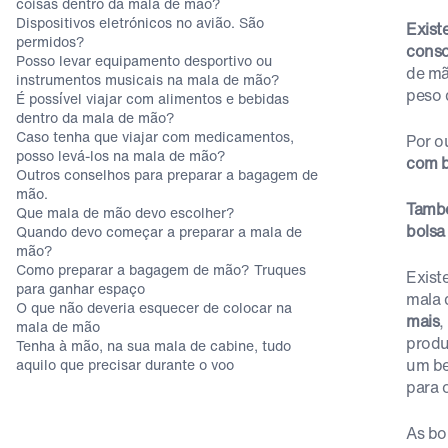
coisas dentro da mala de mão?
Dispositivos eletrónicos no avião. São
Exist
permidos?
conso
Posso levar equipamento desportivo ou
de mã
instrumentos musicais na mala de mão?
peso 
É possível viajar com alimentos e bebidas
dentro da mala de mão?
Caso tenha que viajar com medicamentos,
Por o
posso levá-los na mala de mão?
com 
Outros conselhos para preparar a bagagem de
mão.
També
Que mala de mão devo escolher?
bolsa 
Quando devo começar a preparar a mala de
mão?
Como preparar a bagagem de mão? Truques
Exist
para ganhar espaço
mala 
O que não deveria esquecer de colocar na
mais
,
mala de mão
produ
Tenha à mão, na sua mala de cabine, tudo
um be
aquilo que precisar durante o voo
para 
As bo