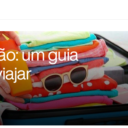
o: um guia
iajar