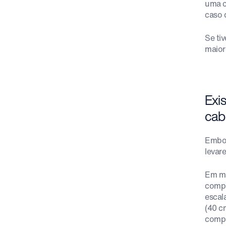
uma c
caso 
Se tiv
maior
Exi
cab
Embor
levar
Em ma
compr
escal
(40 c
compa