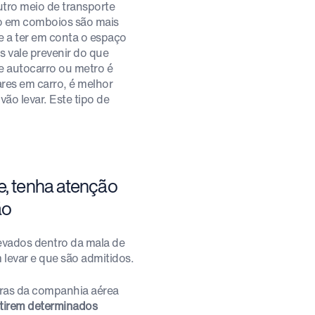
utro meio de transporte
ão em comboios são mais
e a ter em conta o espaço
 vale prevenir do que
e autocarro ou metro é
ares em carro, é melhor
o levar. Este tipo de
, tenha atenção
ão
evados dentro da mala de
levar e que são admitidos.
gras da companhia aérea
 tirem determinados