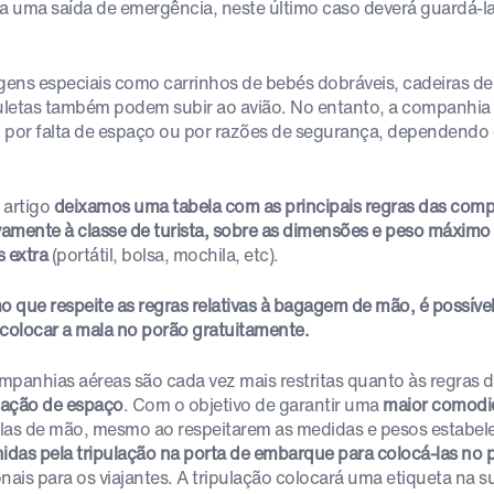
 a uma saída de emergência, neste último caso deverá guardá-
ens especiais como carrinhos de bebés dobráveis, cadeiras de
letas também podem subir ao avião. No entanto, a companhia 
 por falta de espaço ou por razões de segurança, dependendo d
 artigo
deixamos uma tabela com as principais regras das comp
ivamente à classe de turista, sobre as dimensões e peso máxi
s extra
(portátil, bolsa, mochila, etc).
 que respeite as regras relativas à bagagem de mão, é possíve
 colocar a mala no porão gratuitamente.
mpanhias aéreas são cada vez mais restritas quanto às regras
tação de espaço
. Com o objetivo de garantir uma
maior comodi
las de mão, mesmo ao respeitarem as medidas e pesos estabel
hidas pela tripulação na porta de embarque para colocá-las no 
onais para os viajantes. A tripulação colocará uma etiqueta na 