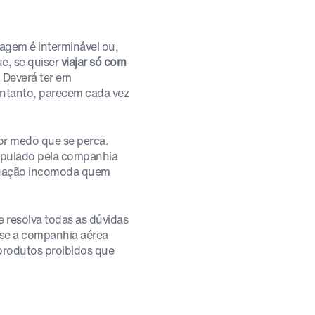
iagem é interminável ou,
ue, se quiser
viajar só com
 Deverá ter em
entanto, parecem cada vez
or medo que se perca.
ipulado pela companhia
ituação incomoda quem
e resolva todas as dúvidas
se a companhia aérea
 produtos proibidos que