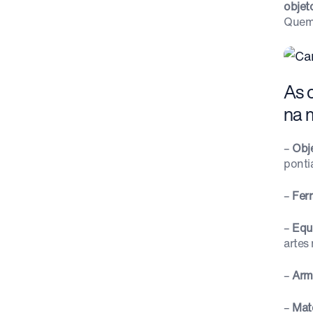
objet
Quem 
As 
na 
–
Obj
ponti
–
Fer
–
Equ
artes
–
Arm
–
Mate