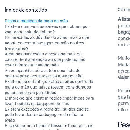
Índice de conteúdo
25 min
A lis
Pesos e medidas da mala de mão
por m
Existem companhias aéreas que cobram por
baga
voar com mala de cabine?
Esclarecidas as dúvidas do avião, mas o que
consi
acontece com a bagagem de mão noutros
mais 
transportes?
Além das dimensões e pesos da mala de
Muito
cabine, tenha atenção ao que pode ou não
Muita
levar dentro da mala de mão
As companhias aéreas têm uma lista de
aérea
objetos proibidos a levar na mala de mão
viaja
Existem, no entanto, objetos aceites dentro da
mala de mão que talvez fossem considerados
Por i
por si como não permitidos
que t
Lembre-se que existem regras específicas para
permi
levar líquidos na bagagem de mão
Existem exceções à regra de líquidos que se
não o
pode levar dentro da bagagem de mão no
avião?
Pes
E, se viajar com bebés? Posso colocar as suas