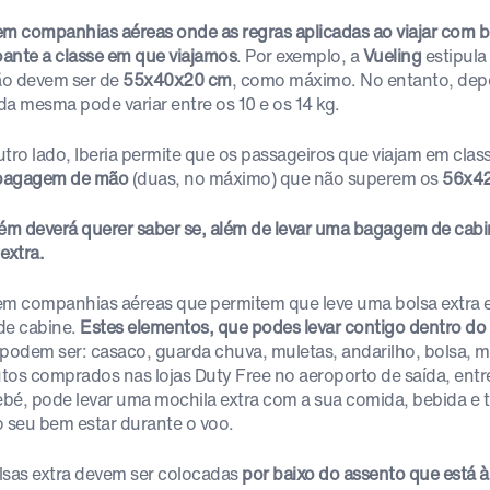
em companhias aéreas onde as regras aplicadas ao viajar com
ante a classe em que viajamos
. Por exemplo, a
Vueling
estipula
o devem ser de
55x40x20 cm
, como máximo. No entanto, depe
da mesma pode variar entre os 10 e os 14 kg.
utro lado, Iberia permite que os passageiros que viajam em cla
bagagem de mão
(duas, no máximo) que não superem os
56x42
m deverá querer saber se, além de levar uma bagagem de cabin
extra.
em companhias aéreas que permitem que leve uma bolsa extra e
de cabine.
Estes elementos, que podes levar contigo dentro do 
 podem ser: casaco, guarda chuva, muletas, andarilho, bolsa, moc
tos comprados nas lojas Duty Free no aeroporto de saída, entre
bé, pode levar uma mochila extra com a sua comida, bebida e t
o seu bem estar durante o voo.
lsas extra devem ser colocadas
por baixo do assento que está à