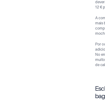
dever
12 € 
A com
mais 
compa
mochi
Por o
adici
No en
muito
de ca
Esc
bag