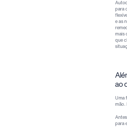
Autoc
para 
flexí
e as 
remed
mais 
que c
situa
Alé
ao 
Uma f
mão. 
Antes
para 