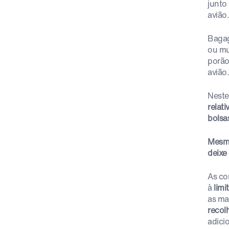
junto
avião.
Bagag
ou mu
porão
avião.
Neste
relat
bolsa
Mesmo
deixe
As co
à
limi
as ma
recol
adici