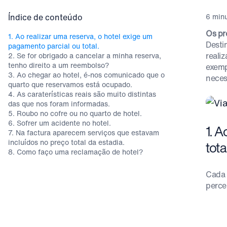
Índice de conteúdo
6 minu
Os pr
1. Ao realizar uma reserva, o hotel exige um
Desti
pagamento parcial ou total.
reali
2. Se for obrigado a cancelar a minha reserva,
tenho direito a um reembolso?
exemp
3. Ao chegar ao hotel, é-nos comunicado que o
neces
quarto que reservamos está ocupado.
4. As caraterísticas reais são muito distintas
das que nos foram informadas.
5. Roubo no cofre ou no quarto de hotel.
6. Sofrer um acidente no hotel.
1. A
7. Na factura aparecem serviços que estavam
incluídos no preço total da estadia.
total
8. Como faço uma reclamação de hotel?
Cada 
perce