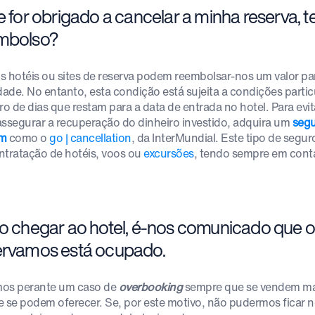
e for obrigado a cancelar a minha reserva, t
mbolso?
s hotéis ou sites de reserva podem reembolsar-nos um valor pa
idade. No entanto, esta condição está sujeita a condições parti
o de dias que restam para a data de entrada no hotel. Para evit
assegurar a recuperação do dinheiro investido, adquira um
segu
em
como o
go | cancellation
, da InterMundial. Este tipo de segu
ntratação de hotéis, voos ou
excursões
, tendo sempre em conta
Ao chegar ao hotel, é-nos comunicado que o
ervamos está ocupado.
os perante um caso de
overbooking
sempre que se vendem mai
e se podem oferecer. Se, por este motivo, não pudermos ficar no 