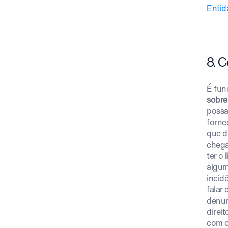
Entid
8. 
É fun
sobre
possa
forne
que d
chega
ter o
algum
incid
falar
denun
direi
com o