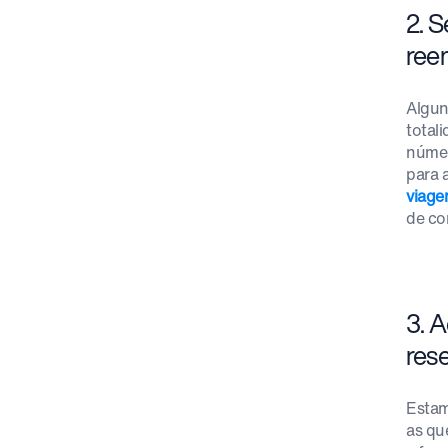
2. S
ree
Algun
total
númer
para 
viag
de co
3. 
res
Estam
as qu