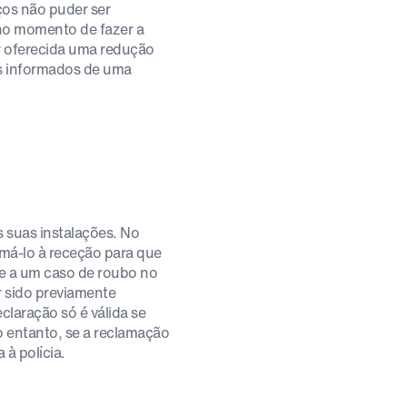
ços não puder ser
no momento de fazer a
er oferecida uma redução
os informados de uma
 suas instalações. No
amá-lo à receção para que
te a um caso de roubo no
er sido previamente
laração só é válida se
o entanto, se a reclamação
à polícia.