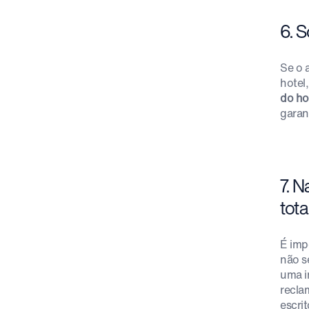
6. S
Se o 
hotel
do ho
garan
7. 
tota
É imp
não s
uma i
recla
escri