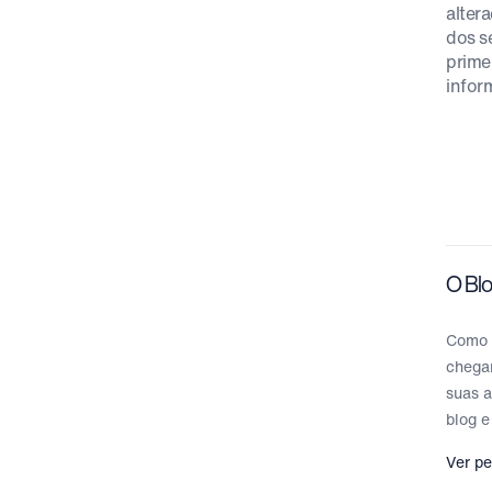
alter
dos s
prime
infor
O Blo
Como 
chegar
suas a
blog e
Ver pe