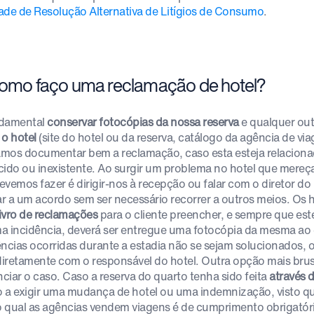
ade de Resolução Alternativa de Litígios de Consumo
.
Como faço uma reclamação de hotel?
damental
conservar fotocópias da nossa reserva
e qualquer out
 o hotel
(site do hotel ou da reserva, catálogo da agência de via
mos documentar bem a reclamação, caso esta esteja relaciona
cido ou inexistente. Ao surgir um problema no hotel que mereça
evemos fazer é dirigir-nos à recepção ou falar com o diretor d
r a um acordo sem ser necessário recorrer a outros meios. Os 
livro de reclamações
para o cliente preencher, e sempre que es
a incidência, deverá ser entregue uma fotocópia da mesma ao c
ências ocorridas durante a estadia não se sejam solucionados, 
 diretamente com o responsável do hotel. Outra opção mais brusc
ciar o caso. Caso a reserva do quarto tenha sido feita
através 
to a exigir uma mudança de hotel ou uma indemnização, visto q
 qual as agências vendem viagens é de cumprimento obrigatóri