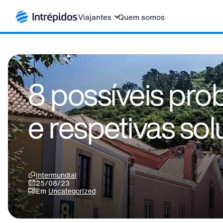
Viajantes
Quem somos
8 possíveis pro
e respetivas so
Intermundial
25/08/23
Em
Uncategorized