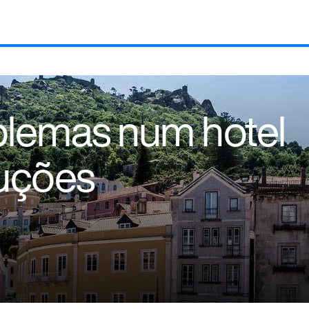
blemas num hotel
luções