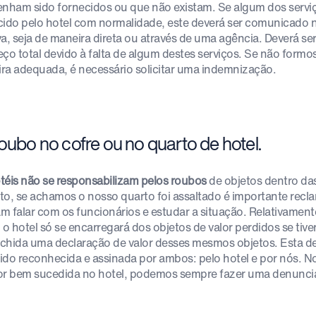
enham sido fornecidos ou que não existam. Se algum dos servi
cido pelo hotel com normalidade, este deverá ser comunicado 
va, seja de maneira direta ou através de uma agência. Deverá s
eço total devido à falta de algum destes serviços. Se não form
ra adequada, é necessário solicitar uma indemnização.
oubo no cofre ou no quarto de hotel.
téis não se responsabilizam pelos roubos
de objetos dentro das
to, se achamos o nosso quarto foi assaltado é importante recl
m falar com os funcionários e estudar a situação. Relativamen
, o hotel só se encarregará dos objetos de valor perdidos se tiv
chida uma declaração de valor desses mesmos objetos. Esta dec
 sido reconhecida e assinada por ambos: pelo hotel e por nós. N
or bem sucedida no hotel, podemos sempre fazer uma denuncia 