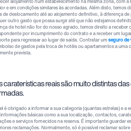
necer alojamento num estabelecimento na mesma zona, com a
ior e em condições similares às acordadas. Além disto, temos d
s de deslocamento até ao alojamento definitivo, à diferença de p
uer outro gasto que possa surgir até que não estejamos definit
ça de hotel não for do nosso agrado, temos direito a receber 
spondente por incumprimento do contrato e a receber um luga
porte para regressar ao lugar de saída. Contratar um
seguro de
mbolso de gastos pela troca de hotéis ou apartamentos a uma ca
lmente prevista.
s caraterísticas reais são muito distintas da
ormadas.
el é obrigado a informar a sua categoria (quantas estrelas) e a 
, informações básicas como a sua localização, contactos, carate
lações e serviços fornecidos na reserva. É importante guardar 
riores reclamações. Normalmente, só é possível reclamar sobre