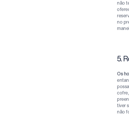
não t
ofere
reser
no pr
manei
5. R
Os ho
entan
possa
cofre
preen
tiver
não f