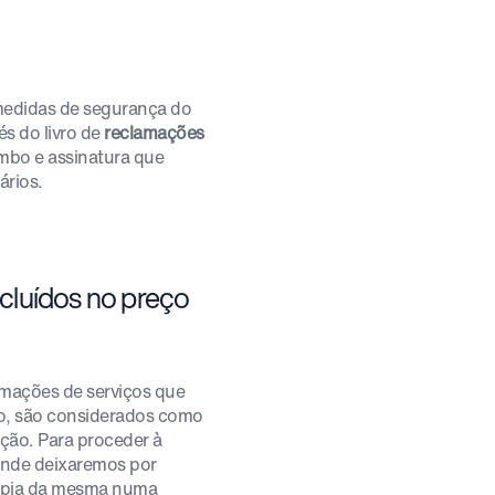
medidas de segurança do
s do livro de
reclamações
mbo e assinatura que
ários.
ncluídos no preço
rmações de serviços que
ão, são considerados como
ação. Para proceder à
 onde deixaremos por
cópia da mesma numa