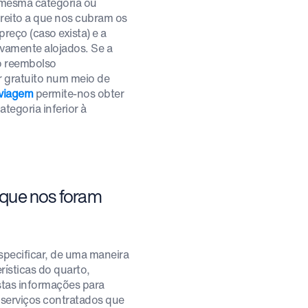
 mesma categoria ou
ireito a que nos cubram os
reço (caso exista) e a
ivamente alojados. Se a
o reembolso
r gratuito num meio de
 viagem
permite-nos obter
tegoria inferior à
s que nos foram
especificar, de uma maneira
rísticas do quarto,
estas informações para
 serviços contratados que