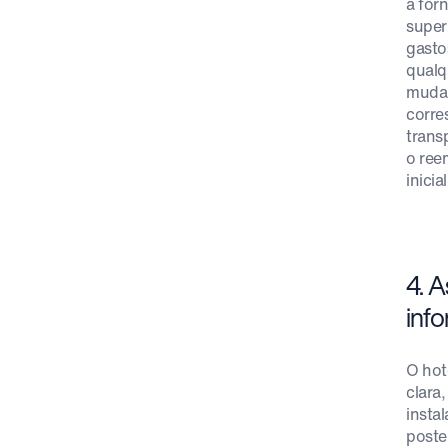
a for
super
gasto
qualq
mudan
corre
trans
o ree
inicia
4. A
inf
O hot
clara
insta
poste