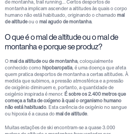
de montanha, trail running… Certos desportos de
montanha implicam ascender a altitudes às quais o corpo
humano não está habituado, originando o chamado
mal
de altitude
ou o
mal agudo de montanha
.
O que é o mal de altitude ou o mal de
montanha e porque se produz?
O
mal da altitude ou de montanha
, coloquialmente
conhecido como
hipobaropatia
, é uma doença que afeta
quem pratica desportos de montanha a certas altitudes. À
medida que subimos, a pressão atmosférica e a pressão
de oxigénio diminuem e, portanto, a quantidade de
oxigénio inspirada é menor.
É sobre os 2.400 metros que
começa a falta de oxígeno à qual o organismo humano
não está habituado
. Esta carência de oxigénio no sangue
ou hipoxia é a causa do
mal de altitude
.
Muitas estações de ski encontram-se a quase 3.000
metros de altitude e montanhas frequentadas por