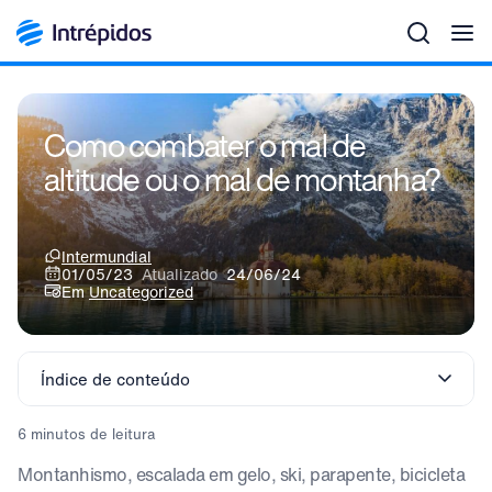
Men
Como combater o mal de
altitude ou o mal de montanha?
Intermundial
01/05/23
Atualizado
24/06/24
Em
Uncategorized
Índice de conteúdo
6 minutos de leitura
Montanhismo, escalada em gelo, ski, parapente, bicicleta