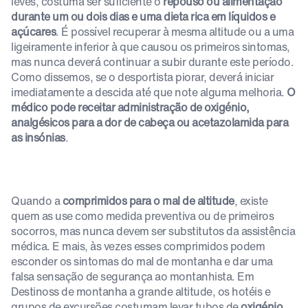
leves, costuma ser suficiente o
repouso ou alimentação
durante um ou dois dias e uma dieta rica em líquidos e
açúcares
. É possível recuperar à mesma altitude ou a uma
ligeiramente inferior à que causou os primeiros sintomas,
mas nunca deverá continuar a subir durante este período.
Como dissemos, se o desportista piorar, deverá iniciar
imediatamente a descida até que note alguma melhoria.
O
médico pode receitar administração de oxigénio,
analgésicos para a dor de cabeça ou acetazolamida para
as insónias
.
Quando a
comprimidos para o mal de altitude
, existe
quem as use como medida preventiva ou de primeiros
socorros, mas nunca devem ser substitutos da assistência
médica. E mais, às vezes esses comprimidos podem
esconder os sintomas do mal de montanha e dar uma
falsa sensação de segurança ao montanhista. Em
Destinoss de montanha a grande altitude, os hotéis e
grupos de excursões costumam levar tubos de
oxigénio