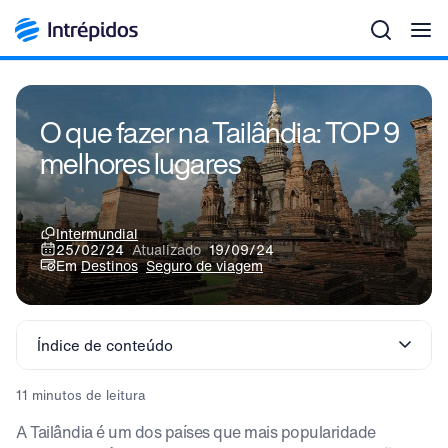
Men
O que fazer na Tailândia: TOP 9
melhores lugares
Intermundial
25/02/24
Atualizado
19/09/24
Em
Destinos
Seguro de viagem
Índice de conteúdo
11 minutos de leitura
A Tailândia é um dos países que mais popularidade