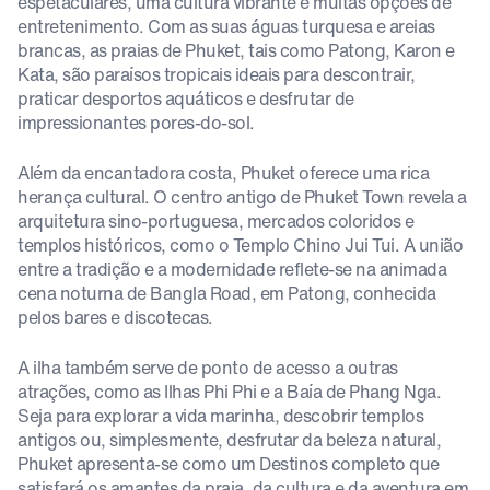
espetaculares, uma cultura vibrante e muitas opções de
entretenimento. Com as suas águas turquesa e areias
brancas, as praias de Phuket, tais como Patong, Karon e
Kata, são paraísos tropicais ideais para descontrair,
praticar desportos aquáticos e desfrutar de
impressionantes pores-do-sol.
Além da encantadora costa, Phuket oferece uma rica
herança cultural. O centro antigo de Phuket Town revela a
arquitetura sino-portuguesa, mercados coloridos e
templos históricos, como o Templo Chino Jui Tui. A união
entre a tradição e a modernidade reflete-se na animada
cena noturna de Bangla Road, em Patong, conhecida
pelos bares e discotecas.
A ilha também serve de ponto de acesso a outras
atrações, como as Ilhas Phi Phi e a Baía de Phang Nga.
Seja para explorar a vida marinha, descobrir templos
antigos ou, simplesmente, desfrutar da beleza natural,
Phuket apresenta-se como um Destinos completo que
satisfará os amantes da praia, da cultura e da aventura em